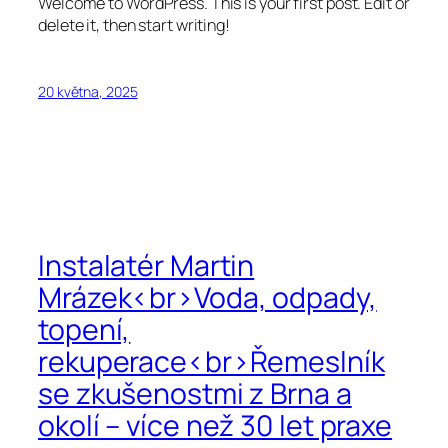
Welcome to WordPress. This is your first post. Edit or
delete it, then start writing!
20 května, 2025
Instalatér Martin
Mrázek<br>Voda, odpady,
topení,
rekuperace<br>Řemeslník
se zkušenostmi z Brna a
okolí – více než 30 let praxe