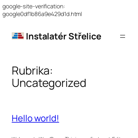
google-site-verification:
Přeskočit
google0df1b86a9e429d1d.html
na
obsah
Instalatér Střelice
Rubrika:
Uncategorized
Hello world!